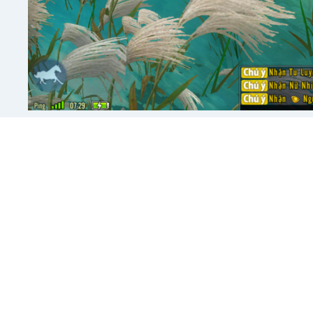
Câu Cá
Trong bản đồ Động Thiên c
thành 3 loại Thấp-Trung-Ca
nhau, điểm câu cá Trung và
cá là 7 và 14.