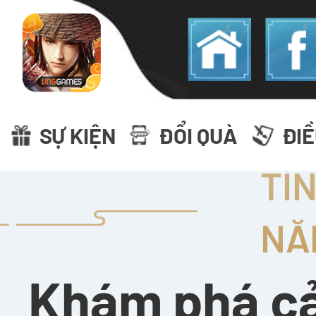
SỰ KIỆN
ĐỔI QUÀ
ĐI
TÍ
NĂ
Khám phá cả