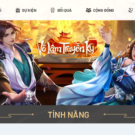
Ủ
SỰ KIỆN
ĐỔI QUÀ
CỘNG ĐỒNG
TÍNH NĂNG