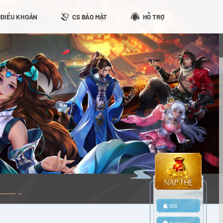
ĐIỀU KHOẢN
CS BẢO MẬT
HỖ TRỢ