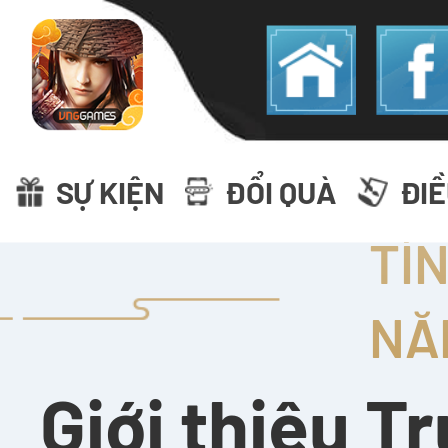
SỰ KIỆN
ĐỔI QUÀ
ĐI
TÍ
NĂ
Giới thiệu T