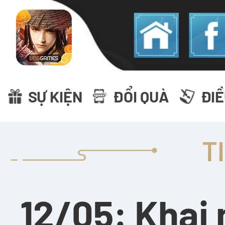
SỰ KIỆN
ĐỔI QUÀ
ĐI
T
12/05: Khai