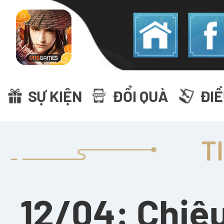
SỰ KIỆN
ĐỔI QUÀ
ĐI
T
12/04: Chiê