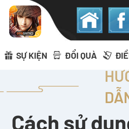
SỰ KIỆN
ĐỔI QUÀ
ĐI
HƯ
DẪ
Cách sử dụn