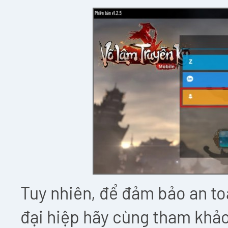
Tuy nhiên, để đảm bảo an to
đại hiệp hãy cùng tham khả