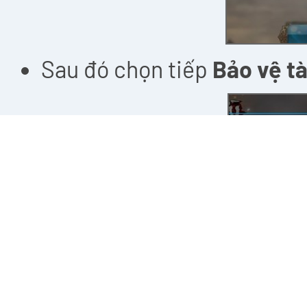
Sau đó chọn tiếp
Bảo vệ t
Nhập email bảo vệ và mật 
mật khẩu của tài khoản ch
email).